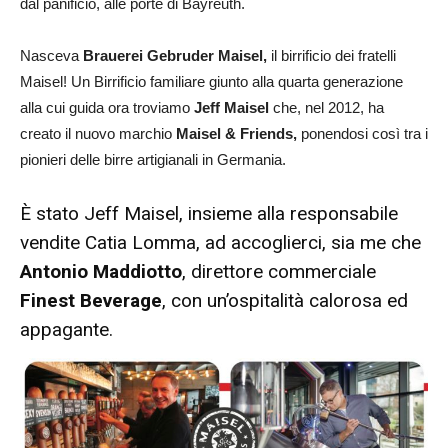
dal panificio, alle porte di Bayreuth.
Nasceva
Brauerei Gebruder Maisel,
il birrificio dei fratelli
Maisel! Un Birrificio familiare giunto alla quarta generazione
alla cui guida ora troviamo
Jeff Maisel
che, nel 2012, ha
creato il nuovo marchio
Maisel & Friends,
ponendosi così tra i
pionieri delle birre artigianali in Germania.
È stato Jeff Maisel, insieme alla responsabile
vendite Catia Lomma, ad accoglierci, sia me che
Antonio Maddiotto
, direttore commerciale
Finest Beverage
, con un’ospitalità calorosa ed
appagante.