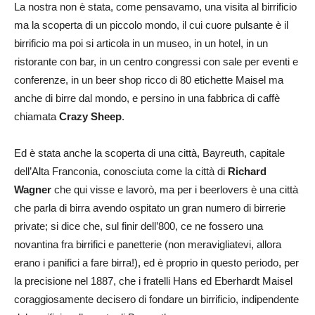
La nostra non è stata, come pensavamo, una visita al birrificio
ma la scoperta di un piccolo mondo, il cui cuore pulsante è il
birrificio ma poi si articola in un museo, in un hotel, in un
ristorante con bar, in un centro congressi con sale per eventi e
conferenze, in un beer shop ricco di 80 etichette Maisel ma
anche di birre dal mondo, e persino in una fabbrica di caffè
chiamata
Crazy Sheep
.
Ed è stata anche la scoperta di una città, Bayreuth, capitale
dell’Alta Franconia, conosciuta come la città di
Richard
Wagner
che qui visse e lavorò, ma per i beerlovers è una città
che parla di birra avendo ospitato un gran numero di birrerie
private; si dice che, sul finir dell’800, ce ne fossero una
novantina fra birrifici e panetterie (non meravigliatevi, allora
erano i panifici a fare birra!), ed è proprio in questo periodo, per
la precisione nel 1887, che i fratelli Hans ed Eberhardt Maisel
coraggiosamente decisero di fondare un birrificio, indipendente