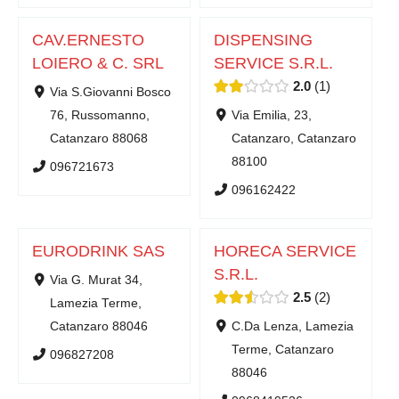
CAV.ERNESTO
DISPENSING
LOIERO & C. SRL
SERVICE S.R.L.
2.0
1
Via S.Giovanni Bosco
76, Russomanno,
Via Emilia, 23,
Catanzaro 88068
Catanzaro, Catanzaro
88100
096721673
096162422
EURODRINK SAS
HORECA SERVICE
S.R.L.
Via G. Murat 34,
2.5
2
Lamezia Terme,
Catanzaro 88046
C.Da Lenza, Lamezia
Terme, Catanzaro
096827208
88046