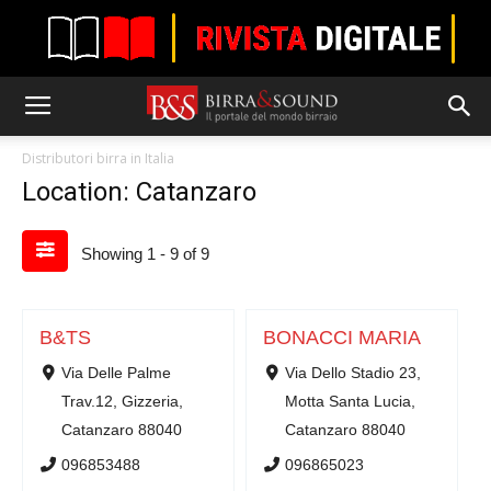
Distributori birra in Italia
Location: Catanzaro
Showing 1 - 9 of 9
B&TS
BONACCI MARIA
Via Delle Palme
Via Dello Stadio 23,
Trav.12, Gizzeria,
Motta Santa Lucia,
Catanzaro 88040
Catanzaro 88040
096853488
096865023