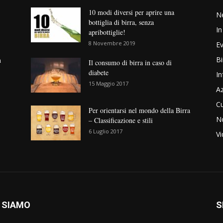
10 modi diversi per aprire una
N
bottiglia di birra, senza
In
apribottiglie!
8 Novembre 2019
Ev
Bi
n
Il consumo di birra in caso di
diabete
In
15 Maggio 2017
Az
Cu
Per orientarsi nel mondo della Birra
No
– Classificazione e stili
6 Luglio 2017
V
 SIAMO
S