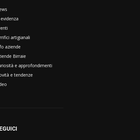
ews
 evidenza
enti
rrifici artigianali
fo aziende
iende Birraie
riosità e approfondimenti
vità e tendenze
ideo
EGUICI