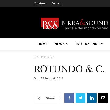
Chi siamo
Contatti
Birra
&
Sound
HOME
NEWS
INFO AZIENDE
ROTUNDO & C.
ROTUNDO & C.
Di
-
25 Febbraio 2019
Share