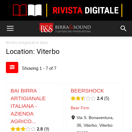
Birrifici artigianali in Italia
Location: Viterbo
Showing 1 - 7 of 7
BAI BIRRA
BEERSHOCK
ARTIGIANALE
2.4
5
ITALIANA -
Beer Firm
AZIENDA
Via S. Bonaventura,
AGRICO...
36, Viterbo, Viterbo
2.8
9