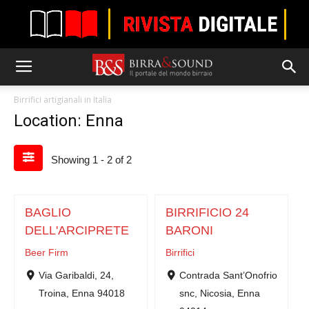
Birrifici artigianali in Italia
Location: Enna
Showing 1 - 2 of 2
BAGLIO
BIRRIFICIO 24
DELL'ARCIPRETE
BARONI
Beer Firm
Birrifici
Via Garibaldi, 24,
Contrada Sant’Onofrio
Troina, Enna 94018
snc, Nicosia, Enna