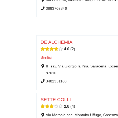
Via Bologna, Montalto Uffugo, Cosenza 87
3883707846
DE ALCHEMIA
4.0
2
Birrifici
II Trav. Via Giorgio la Pira, Saracena, Cos
87010
3482351168
SETTE COLLI
2.8
4
Via Marsala snc, Montalto Uffugo, Cosenza