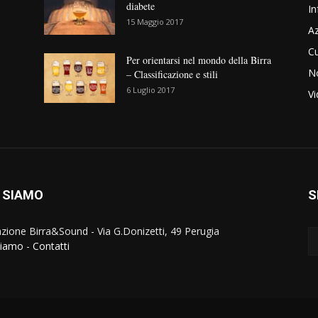
diabete
In
15 Maggio 2017
Az
Cu
Per orientarsi nel mondo della Birra
No
– Classificazione e stili
6 Luglio 2017
V
 SIAMO
S
zione Birra&Sound - Via G.Donizetti, 49 Perugia
siamo
-
Contatti