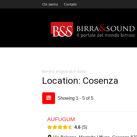
Chi siamo
Contatti
Birra
&
Sound
Birrifici artigianali in Italia
Location: Cosenza
Showing 1 - 5 of 5
AUFUGUM
4.6
5