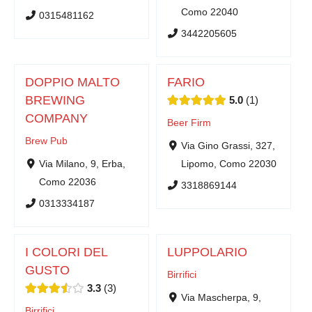
Como 22040
0315481162
3442205605
DOPPIO MALTO
FARIO
BREWING
5.0
1
COMPANY
Beer Firm
Brew Pub
Via Gino Grassi, 327,
Via Milano, 9, Erba,
Lipomo, Como 22030
Como 22036
3318869144
0313334187
I COLORI DEL
LUPPOLARIO
GUSTO
Birrifici
3.3
3
Via Mascherpa, 9,
Birrifici