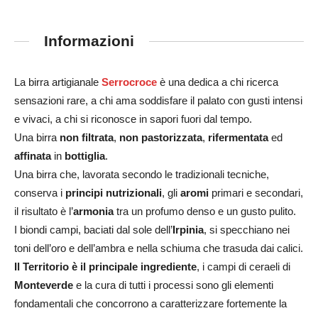
Informazioni
La birra artigianale
Serrocroce
è una dedica a chi ricerca
sensazioni rare, a chi ama soddisfare il palato con gusti intensi
e vivaci, a chi si riconosce in sapori fuori dal tempo.
Una birra
non filtrata
,
non pastorizzata
,
rifermentata
ed
affinata
in
bottiglia
.
Una birra che, lavorata secondo le tradizionali tecniche,
conserva i
principi nutrizionali
, gli
aromi
primari e secondari,
il risultato è l’
armonia
tra un profumo denso e un gusto pulito.
I biondi campi, baciati dal sole dell’
Irpinia
, si specchiano nei
toni dell’oro e dell’ambra e nella schiuma che trasuda dai calici.
Il Territorio è il principale ingrediente
, i campi di ceraeli di
Monteverde
e la cura di tutti i processi sono gli elementi
fondamentali che concorrono a caratterizzare fortemente la