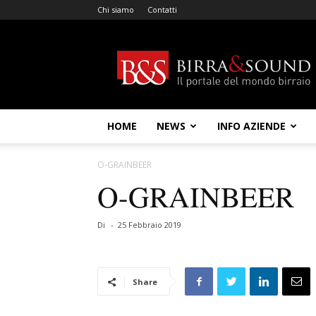
Chi siamo
Contatti
Birra
&
Sound
HOME
NEWS
INFO AZIENDE
O-GRAINBEER
O-GRAINBEER
Di
-
25 Febbraio 2019
Share