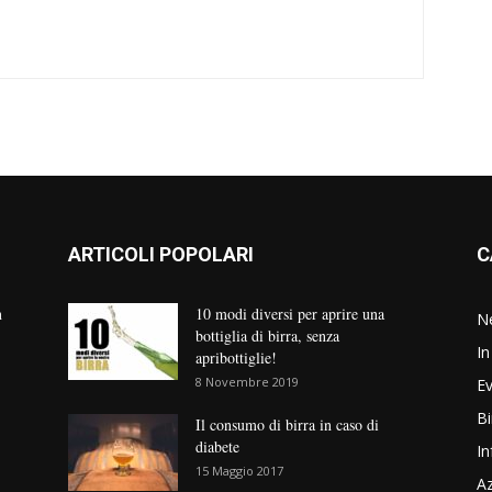
ARTICOLI POPOLARI
C
n
10 modi diversi per aprire una
N
bottiglia di birra, senza
In
apribottiglie!
8 Novembre 2019
Ev
Bi
Il consumo di birra in caso di
diabete
In
15 Maggio 2017
Az