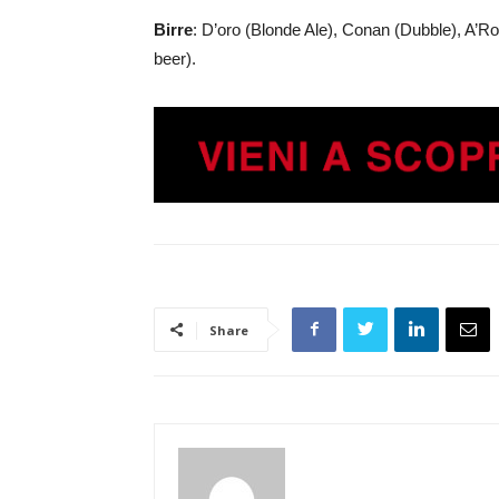
Birre
: D’oro (Blonde Ale), Conan (Dubble), A’Ros
beer).
Share