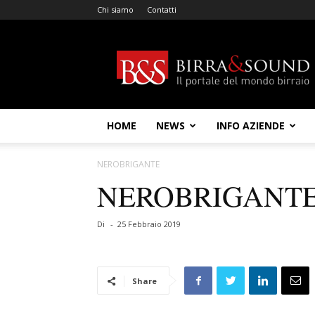
Chi siamo
Contatti
Birra
&
Sound
HOME
NEWS
INFO AZIENDE
NEROBRIGANTE
NEROBRIGANT
Di
-
25 Febbraio 2019
Share