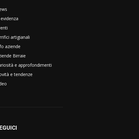
ews
 evidenza
enti
rrifici artigianali
fo aziende
iende Birraie
riosità e approfondimenti
vità e tendenze
ideo
EGUICI