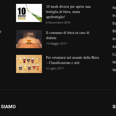
10 modi diversi per aprire una
N
bottiglia di birra, senza
In
apribottiglie!
8 Novembre 2019
Ev
Bi
e
Il consumo di birra in caso di
diabete
In
15 Maggio 2017
Az
Cu
Per orientarsi nel mondo della Birra
No
– Classificazione e stili
6 Luglio 2017
V
 SIAMO
S