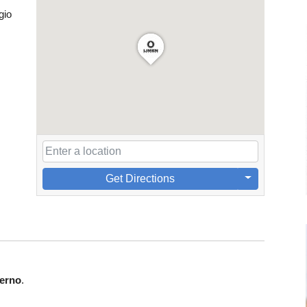
gio
Get Directions
erno
.