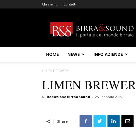
Chi siamo
Contatti
Birra
&
Sound
HOME
NEWS
INFO AZIENDE
LIMEN BREWERY
LIMEN BREWE
Di
Redazione Birra&Sound
-
25 Febbraio 2019
Share