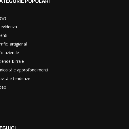
ATEGORIE POPOLARI
ews
 evidenza
enti
rrifici artigianali
fo aziende
iende Birraie
riosità e approfondimenti
vità e tendenze
ideo
EGUICI