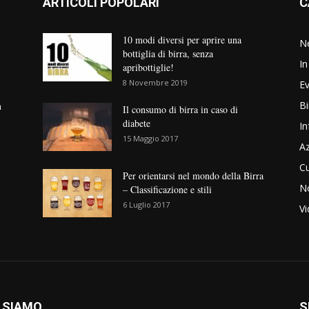
ARTICOLI POPOLARI
C
10 modi diversi per aprire una
N
bottiglia di birra, senza
In
apribottiglie!
8 Novembre 2019
Ev
Bi
n
Il consumo di birra in caso di
diabete
In
15 Maggio 2017
Az
Cu
Per orientarsi nel mondo della Birra
No
– Classificazione e stili
6 Luglio 2017
V
 SIAMO
S