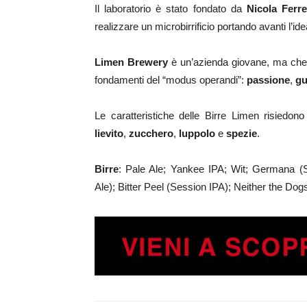
Il laboratorio è stato fondato da
Nicola Ferre
realizzare un microbirrificio portando avanti l’idea
Limen Brewery
è un’azienda giovane, ma che ha
fondamenti del “modus operandi”:
passione
,
gu
Le caratteristiche delle Birre Limen risiedono
lievito
,
zucchero
,
luppolo
e
spezie
.
Birre
: Pale Ale; Yankee IPA; Wit; Germana (S
Ale); Bitter Peel (Session IPA); Neither the Dogs