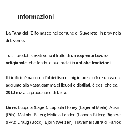
Informazioni
La Tana dell’Elfo
nasce nel comune di
Suvereto
, in provincia
di Livorno.
Tutti i prodotti creati sono il frutto di
un sapiente lavoro
artigianale
, che fonda le sue radici in
antiche tradizioni
.
Il birrificio è nato con l’
obiettivo
di migliorare e offrire un valore
aggiunto alla vasta gamma di liquori e distillati, è così che dal
2010
inizia la produzione di
birra
.
Birre
: Luppola (Lager); Luppola Honey (Lager al Miele); Ausir
(Pils); Maltola (Bitter); Maltola London (London Bitter); Bighere
(IPA); Draug (Bock); Bjorn (Weizen); Hàvàmal (Birra di Farro);