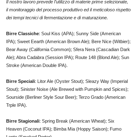
Il nostro lavoro prevede l’utilizzo di materie prime selezionate,
il monitoraggio del processo produttivo ed il meticoloso rispetto
dei tempi tecnici di fermentazione e di maturazione.
Birre Classiche
: Soul Kiss (APA); Sunny Side (American
IPA); Sweet Eearth (American Brown Ale); Bere Nice (Witbier);
Bear Away (California Common); Sfera Nera (Cascadian Dark
Ale); Abra Cadabra (Session IPA); Route 148 (Blond Ale); Sun
Stroke (American Double IPA).
Birre
Speciali
: Litor Ale (Oyster Stout); Sleazy Way (Imperial
Stout); Sinister Noise (Ale Brewed with Pumpkin and Spices);
Sourside (Berliner Style Sour Beer); Terzo Grado (American
Trple IPA).
Birre Stagionali
: Spring Break (American Wheat); Six
Heaven (Coconut IPA); Bimba Mia (Hoppy Saison); Fumo
Lento (Smoked Porter).