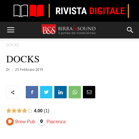
DOCKS
DOCKS
Di
-
25 Febbraio 2019
4.00
1
Brew Pub
Piacenza