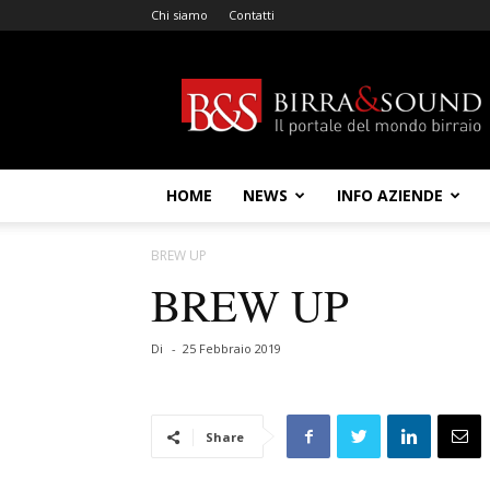
Chi siamo
Contatti
Birra
&
Sound
HOME
NEWS
INFO AZIENDE
BREW UP
BREW UP
Di
-
25 Febbraio 2019
Share