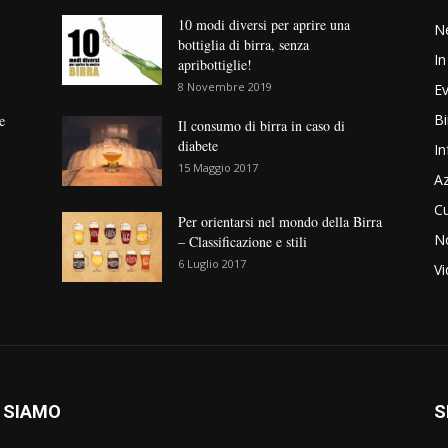
10 modi diversi per aprire una
N
bottiglia di birra, senza
In
apribottiglie!
8 Novembre 2019
Ev
Bi
e
Il consumo di birra in caso di
diabete
In
15 Maggio 2017
Az
Cu
Per orientarsi nel mondo della Birra
No
– Classificazione e stili
6 Luglio 2017
V
 SIAMO
S