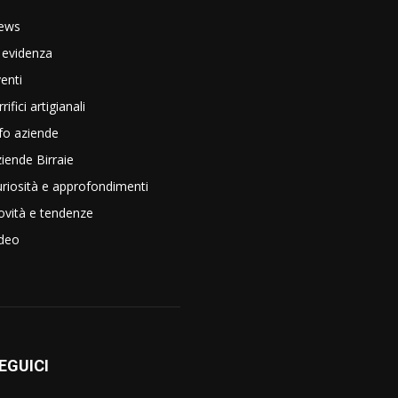
ews
 evidenza
enti
rrifici artigianali
fo aziende
iende Birraie
riosità e approfondimenti
vità e tendenze
ideo
EGUICI