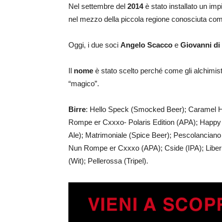
Nel settembre del
2014
è stato installato un im
nel mezzo della piccola regione conosciuta co
Oggi, i due soci
Angelo
Scacco
e
Giovanni
di
Il
nome
è stato scelto perché come gli alchimist
“magico”.
Birre
: Hello Speck (Smocked Beer); Caramel He
Rompe er Cxxxo- Polaris Edition (APA); Happy C
Ale); Matrimoniale (Spice Beer); Pescolanciano 
Nun Rompe er Cxxxo (APA); Cside (IPA); Liberi
(Wit); Pellerossa (Tripel).