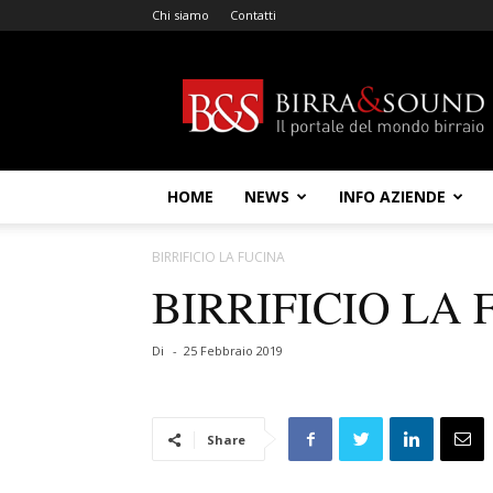
Chi siamo
Contatti
Birra
&
Sound
HOME
NEWS
INFO AZIENDE
BIRRIFICIO LA FUCINA
BIRRIFICIO LA
Di
-
25 Febbraio 2019
Share