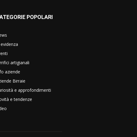
ATEGORIE POPOLARI
ews
 evidenza
enti
rrifici artigianali
fo aziende
iende Birraie
riosità e approfondimenti
vità e tendenze
ideo