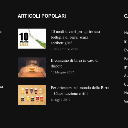
ARTICOLI POPOLARI
C
e
10 modi diversi per aprire una
N
bottiglia di birra, senza
In
apribottiglie!
8 Novembre 2019
Ev
Bi
Il consumo di birra in caso di
diabete
In
15 Maggio 2017
Az
Cu
na
Per orientarsi nel mondo della Birra
No
– Classificazione e stili
6 Luglio 2017
V