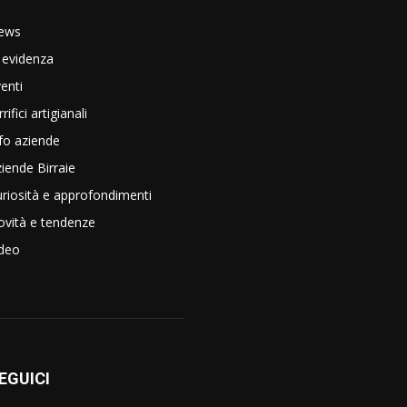
ews
 evidenza
enti
rrifici artigianali
fo aziende
iende Birraie
riosità e approfondimenti
vità e tendenze
ideo
EGUICI