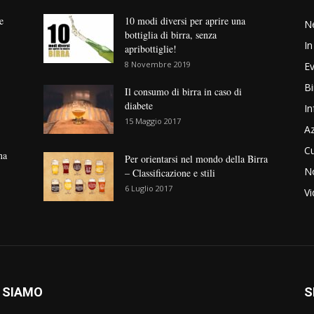
e
10 modi diversi per aprire una
N
bottiglia di birra, senza
In
apribottiglie!
8 Novembre 2019
Ev
Bi
Il consumo di birra in caso di
diabete
In
15 Maggio 2017
Az
Cu
na
Per orientarsi nel mondo della Birra
No
– Classificazione e stili
6 Luglio 2017
V
 SIAMO
S