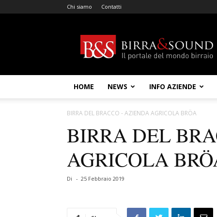
Chi siamo
Contatti
Birra
&
Sound
HOME
NEWS
INFO AZIENDE
BIRRA DEL BRACCO - AZIENDA AGRICOLA BRÖA
BIRRA DEL BRA
AGRICOLA BRÖ
Di
-
25 Febbraio 2019