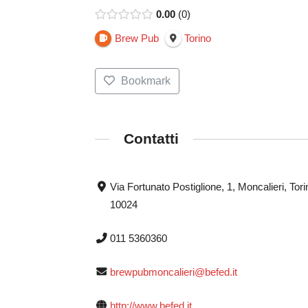
0.00
0
Brew Pub
Torino
Bookmark
Contatti
Via Fortunato Postiglione, 1, Moncalieri, Tori
10024
011 5360360
brewpubmoncalieri@befed.it
http://www.befed.it