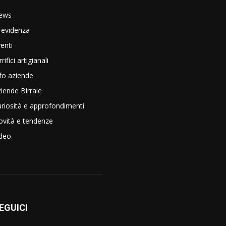
ews
 evidenza
enti
rrifici artigianali
fo aziende
iende Birraie
riosità e approfondimenti
vità e tendenze
ideo
EGUICI