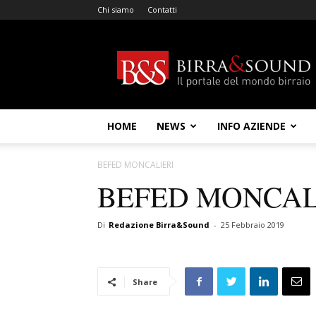
Chi siamo
Contatti
Birra
&
Sound
HOME
NEWS
INFO AZIENDE
BEFED MONCALIERI
BEFED MONCAL
Di
Redazione Birra&Sound
-
25 Febbraio 2019
Share