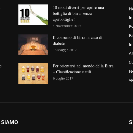
n
10 modi diversi per aprire una
N
bottiglia di birra, senza
In
apribottiglie!
8 Novembre 2019
Ev
Bi
Il consumo di birra in caso di
diabete
In
15 Maggio 2017
Az
Cu
e
Per orientarsi nel mondo della Birra
No
– Classificazione e stili
6 Luglio 2017
V
 SIAMO
S