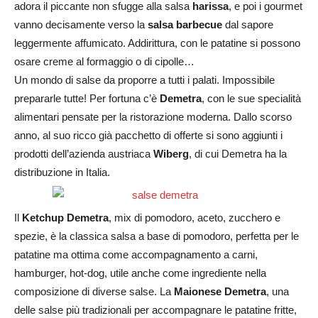
adora il piccante non sfugge alla salsa
harissa
, e poi i gourmet
vanno decisamente verso la
salsa barbecue
dal sapore
leggermente affumicato. Addirittura, con le patatine si possono
osare creme al formaggio o di cipolle…
Un mondo di salse da proporre a tutti i palati. Impossibile
prepararle tutte! Per fortuna c’è
Demetra
, con le sue specialità
alimentari pensate per la ristorazione moderna. Dallo scorso
anno, al suo ricco già pacchetto di offerte si sono aggiunti i
prodotti dell’azienda austriaca
Wiberg
, di cui Demetra ha la
distribuzione in Italia.
Il
Ketchup Demetra
, mix di pomodoro, aceto, zucchero e
spezie, è la classica salsa a base di pomodoro, perfetta per le
patatine ma ottima come accompagnamento a carni,
hamburger, hot-dog, utile anche come ingrediente nella
composizione di diverse salse. La
Maionese Demetra
, una
delle salse più tradizionali per accompagnare le patatine fritte,