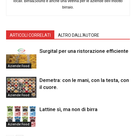
locali. Birra&Sound è anche una vetrina per le aziende dell’indotto
birraio.
ARTICOLI CORRELATI
ALTRO DALL'AUTORE
Surgital per una ristorazione efficiente
Aziende Food
Demetra: con le mani, con la testa, con
il cuore.
Aziende Food
Lattine sì, ma non di birra
Aziende Food