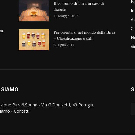
Bi
Il consumo di birra in caso di
diabete
In
15 Maggio 2017
Az
Cu
na
Per orientarsi nel mondo della Birra
No
– Classificazione e stili
6 Luglio 2017
V
 SIAMO
S
zione Birra&Sound - Via G.Donizetti, 49 Perugia
siamo
-
Contatti