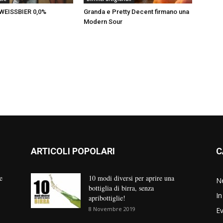
WEISSBIER 0,0%
Granda e Pretty Decent firmano una
Modern Sour
ARTICOLI POPOLARI
C
e
10 modi diversi per aprire una
N
bottiglia di birra, senza
In
apribottiglie!
8 Novembre 2019
Ev