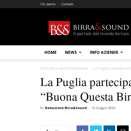
Chi siamo
Contatti
Birra
&
Sound
HOME
NEWS
INFO AZIENDE
Curiosità e approfondimenti
La Puglia partecipa un
La Puglia partecipa
“Buona Questa Bir
Di
Redazione Birra&Sound
-
16 Giugno 2026