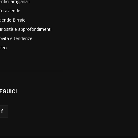
rrifici artigianali
fo aziende
iende Birraie
riosità e approfondimenti
vità e tendenze
ideo
EGUICI