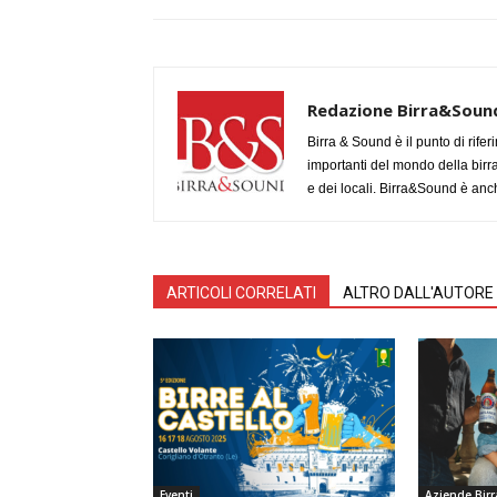
Redazione Birra&Soun
Birra & Sound è il punto di rifer
importanti del mondo della birra, 
e dei locali. Birra&Sound è anch
ARTICOLI CORRELATI
ALTRO DALL'AUTORE
Eventi
Aziende Birr