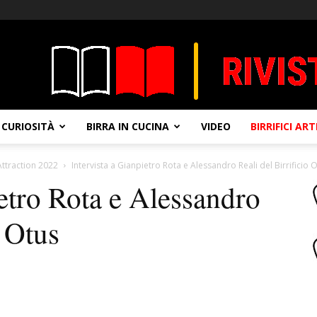
CURIOSITÀ
BIRRA IN CUCINA
VIDEO
BIRRIFICI AR
ttraction 2022
Intervista a Gianpietro Rota e Alessandro Reali del Birrificio 
ietro Rota e Alessandro
o Otus