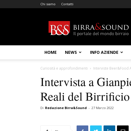
Chi siamo
Contatti
Birra
&
Sound
HOME
NEWS
INFO AZIENDE
Curiosità e approfondimenti
Interviste Beer&Food A
Intervista a Gianp
Reali del Birrifici
Di
Redazione Birra&Sound
-
27 Marzo 2022