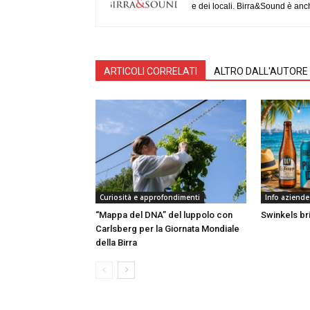
e dei locali. Birra&Sound è anch
ARTICOLI CORRELATI
ALTRO DALL'AUTORE
Curiosità e approfondimenti
Info aziende
“Mappa del DNA” del luppolo con
Swinkels bri
Carlsberg per la Giornata Mondiale
della Birra