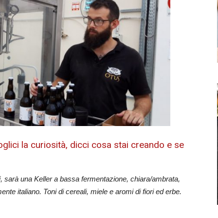
oglici la curiosità, dicci cosa stai creando e se
ni, sarà una Keller a bassa fermentazione, chiara/ambrata,
ente italiano. Toni di cereali, miele e aromi di fiori ed erbe.