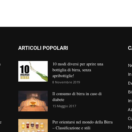
ARTICOLI POPOLARI
C
n
10 modi diversi per aprire una
N
bottiglia di birra, senza
In
apribottiglie!
8 Novembre 2019
Ev
Bi
Il consumo di birra in caso di
diabete
In
15 Maggio 2017
Az
Cu
e
Per orientarsi nel mondo della Birra
No
– Classificazione e stili