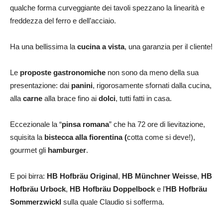
qualche forma curveggiante dei tavoli spezzano la linearità e
freddezza del ferro e dell’acciaio.
Ha una bellissima la
cucina a vista
, una garanzia per il cliente!
Le
proposte gastronomiche
non sono da meno della sua
presentazione: dai
panini
, rigorosamente sfornati dalla cucina,
alla
carne
alla brace fino ai
dolci
, tutti fatti in casa.
Eccezionale la “
pinsa romana
” che ha 72 ore di lievitazione,
squisita la
bistecca alla fiorentina (
cotta come si deve!),
gourmet gli
hamburger
.
E poi birra:
HB Hofbräu Original
,
HB Münchner Weisse
,
HB
Hofbräu Urbock
,
HB Hofbräu Doppelbock
e l’
HB Hofbräu
Sommerzwickl
sulla quale Claudio si sofferma.