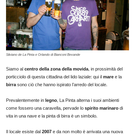
Silviano de La Pinta e Orlando di Bianconi Bevande
Siamo al
centro della zona della movida
, in prossimità del
porticciolo di questa cittadina del lido laziale: qui il
mare
e la
birra
sono ciò che hanno ispirato l’arredo del locale.
Prevalentemente in
legno
, La Pinta alterna i suoi ambienti
come fossero una caravella, pervade lo
spirito marinaro
di
vita in una nave e la pinta di birra è un simbolo.
Il locale esiste dal
2007
e da non molto è arrivata una nuova