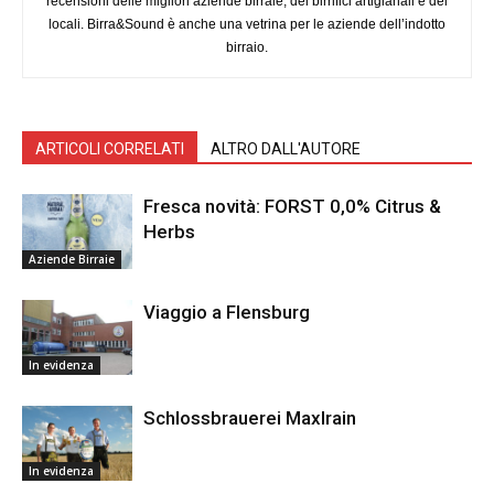
recensioni delle migliori aziende birraie, dei birrifici artigianali e dei
locali. Birra&Sound è anche una vetrina per le aziende dell’indotto
birraio.
ARTICOLI CORRELATI
ALTRO DALL'AUTORE
Fresca novità: FORST 0,0% Citrus &
Herbs
Aziende Birraie
Viaggio a Flensburg
In evidenza
Schlossbrauerei Maxlrain
In evidenza