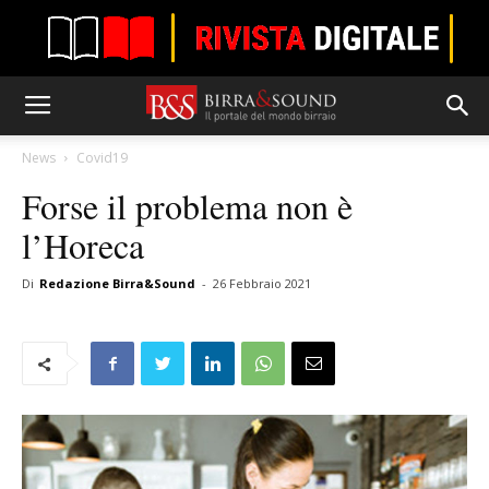
News
Covid19
Forse il problema non è
l’Horeca
Di
Redazione Birra&Sound
-
26 Febbraio 2021