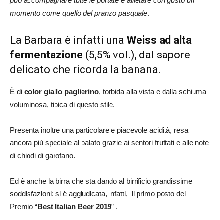
può accompagnare tutte le portate e allietare con gusto un
momento come quello del pranzo pasquale
.
La Barbara è infatti una
Weiss ad alta
fermentazione
(5,5% vol.), dal sapore
delicato che ricorda la banana.
È di
color giallo paglierino
, torbida alla vista e dalla schiuma
voluminosa, tipica di questo stile.
Presenta inoltre una particolare e piacevole acidità, resa
ancora più speciale al palato grazie ai sentori fruttati e alle note
di chiodi di garofano.
Ed è anche la birra che sta dando al birrificio grandissime
soddisfazioni: si è aggiudicata, infatti, il primo posto del
Premio “
Best Italian Beer 2019
” .