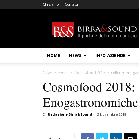
Chi siamo
Contatti
Birra
&
Sound
HOME
NEWS
INFO AZIENDE
News
Eventi
Cosmofood 2018: Eccellenze Enogast
Cosmofood 2018: 
Enogastronomiche 
Di
Redazione Birra&Sound
-
5 Novembre 2018