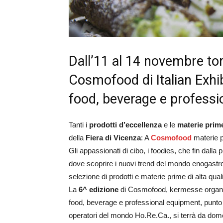
Dall’11 al 14 novembre to
Cosmofood di Italian Exhi
food, beverage e professi
Tanti i
prodotti d’eccellenza
e le
materie prime
della
Fiera di Vicenza
: A
Cosmofood
materie p
Gli appassionati di cibo, i foodies, che fin dall
dove scoprire i nuovi trend del mondo enogastr
selezione di prodotti e materie prime di alta quali
La
6^ edizione
di Cosmofood, kermesse organiz
food, beverage e professional equipment, punto d
operatori del mondo Ho.Re.Ca., si terrà da dom