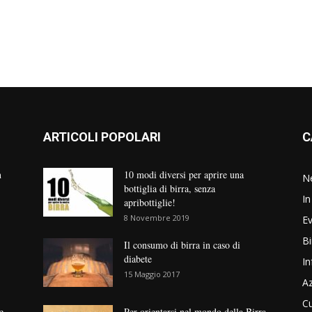
ARTICOLI POPOLARI
C
n
10 modi diversi per aprire una
N
bottiglia di birra, senza
In
apribottiglie!
8 Novembre 2019
Ev
Bi
Il consumo di birra in caso di
diabete
In
15 Maggio 2017
Az
Cu
e
Per orientarsi nel mondo della Birra