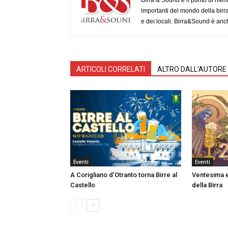
Birra & Sound è il punto di rifer
importanti del mondo della birra, 
e dei locali. Birra&Sound è anch
ARTICOLI CORRELATI
ALTRO DALL'AUTORE
Eventi
Eventi
A Corigliano d’Otranto torna Birre al
Ventesima e
Castello
della Birra