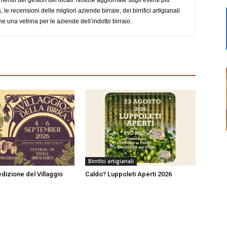
imento dei gestori dei locali. Notizie aggiornate sugli eventi più
le recensioni delle migliori aziende birraie, dei birrifici artigianali
e una vetrina per le aziende dell’indotto birraio.
Birrifici artigianali
dizione del Villaggio
Caldo? Luppoleti Aperti 2026