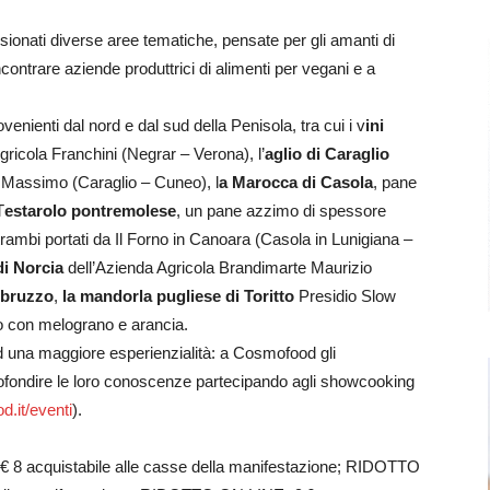
ssionati diverse aree tematiche, pensate per gli amanti di
ontrare aziende produttrici di alimenti per vegani e a
venienti dal nord e dal sud della Penisola, tra cui i v
ini
Agricola Franchini (Negrar – Verona), l’
aglio di Caraglio
 Massimo (Caraglio – Cuneo), l
a Marocca di Casola
, pane
T
estarolo pontremolese
, un pane azzimo di spessore
trambi portati da Il Forno in Canoara (Casola in Lunigiana –
di Norcia
dell’Azienda Agricola Brandimarte Maurizio
Abruzzo
,
la mandorla pugliese di Toritto
Presidio Slow
o con melograno e arancia.
 ad una maggiore esperienzialità: a Cosmofood gli
fondire le loro conoscenze partecipando agli showcooking
.it/eventi
).
8 acquistabile alle casse della manifestazione; RIDOTTO