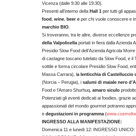
Vicenza (dalle 9:30 alle 19:30).
Presenti all’interno della
Hall 1
per tutti gli appa
food
,
wine
,
beer e
per chi vuole conoscere e inc
marchio BIO
.
Si troveranno, tra le altre, diverse eccellenze pro
della Valpolicella
portati in fiera dalla Azienda 
Presidio Slow Food dell’Azienda Agricola Morre
di castagne toscano tutelato da Slow Food, e il 
sottile e forma circolare Presidio Slow Food, en
Massa Carrara), l
a lenticchia di Castelluccio 
(Norcia – Perugia), i
salumi di maiale nero d’
Food e l’Amaro Shurhuq,
amaro siculo
prodott
Potenziati gli eventi dedicati ai foodies, grazie
appassionati del mondo gourmet potranno appro
e
degustazioni in programma
(
www.cosmofood
INGRESSO ALLA MANIFESTAZIONE:
Domenica 11 e lunedì 12: INGRESSO UNICO: € 