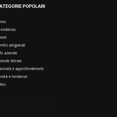
ATEGORIE POPOLARI
ews
 evidenza
enti
rrifici artigianali
fo aziende
iende Birraie
riosità e approfondimenti
vità e tendenze
ideo