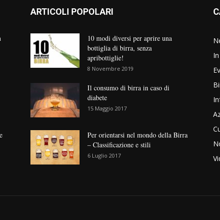
ARTICOLI POPOLARI
C
n
10 modi diversi per aprire una
N
bottiglia di birra, senza
In
apribottiglie!
8 Novembre 2019
Ev
Bi
Il consumo di birra in caso di
diabete
In
15 Maggio 2017
Az
Cu
e
Per orientarsi nel mondo della Birra
No
– Classificazione e stili
6 Luglio 2017
V