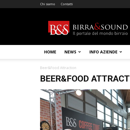
Chi siamo
Contatti
Birra
&
Sound
HOME
NEWS
INFO AZIENDE
Beer&Food Attraction
BEER&FOOD ATTRACT