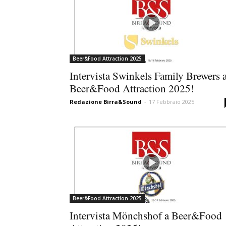
Beer&Food Attraction 2025
Intervista Swinkels Family Brewers 
Beer&Food Attraction 2025!
Redazione Birra&Sound
-
17 Febbraio 2025
Beer&Food Attraction 2025
Intervista Mönchshof a Beer&Food