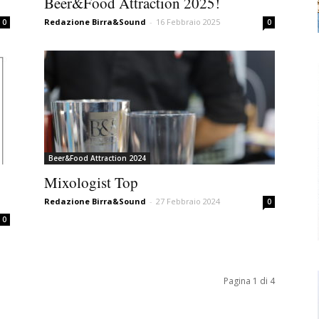
Beer&Food Attraction 2025!
Redazione Birra&Sound
-
16 Febbraio 2025
0
0
Beer&Food Attraction 2024
Mixologist Top
Redazione Birra&Sound
-
27 Febbraio 2024
0
0
Pagina 1 di 4