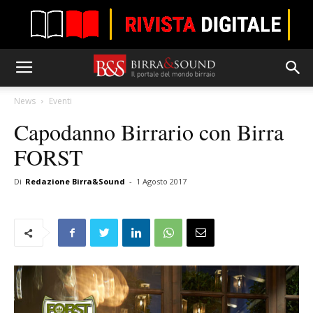
News
Eventi
Capodanno Birrario con Birra
FORST
Di
Redazione Birra&Sound
-
1 Agosto 2017