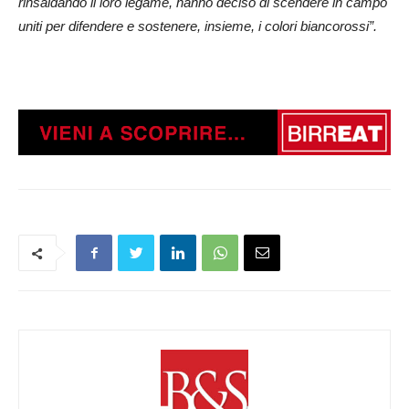
rinsaldando il loro legame, hanno deciso di scendere in campo
uniti per difendere e sostenere, insieme, i colori biancorossi”.