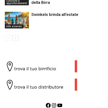
Curiosità e
della Birra
approfondimenti
Swinkels brinda all’estate
Info aziende
Facebook
Instagram
YouTube