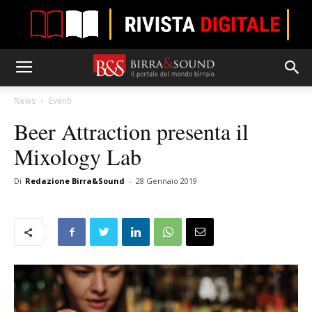
News
Eventi
Beer Attraction presenta il
Mixology Lab
Di
Redazione Birra&Sound
-
28 Gennaio 2019