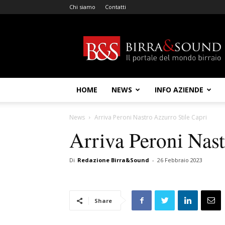
Chi siamo
Contatti
Birra
&
Sound
HOME
NEWS
INFO AZIENDE
News
Arriva Peroni Nastro Azzurro Stile Capri
Arriva Peroni Nast
Di
Redazione Birra&Sound
-
26 Febbraio 2023
Share