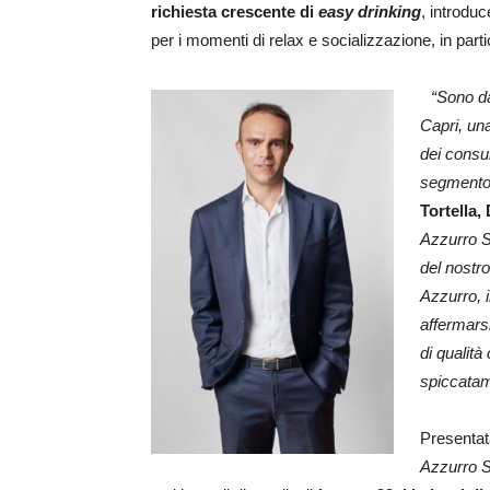
richiesta crescente di
easy drinking
, introduc
per i momenti di relax e socializzazione, in part
“Sono da
Capri, un
dei consu
segmento 
Tortella,
Azzurro S
del nostro
Azzurro, 
affermars
di qualità
spiccatame
Presentat
Azzurro S