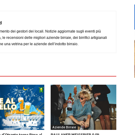
d
imento dei gestori dei locali. Notizie aggiornate sugli eventi più
le recensioni delle migliori aziende birraie, dei birrifici artigianali
e una vetrina per le aziende dell’indotto birraio.
Aziende Birraie
 d’Otranto torna Birre al
PAULANER WEISSBIER 0,0%