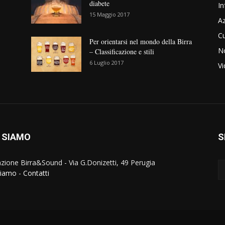
diabete
In
15 Maggio 2017
Az
Cu
Per orientarsi nel mondo della Birra
No
– Classificazione e stili
6 Luglio 2017
V
 SIAMO
S
zione Birra&Sound - Via G.Donizetti, 49 Perugia
siamo
-
Contatti