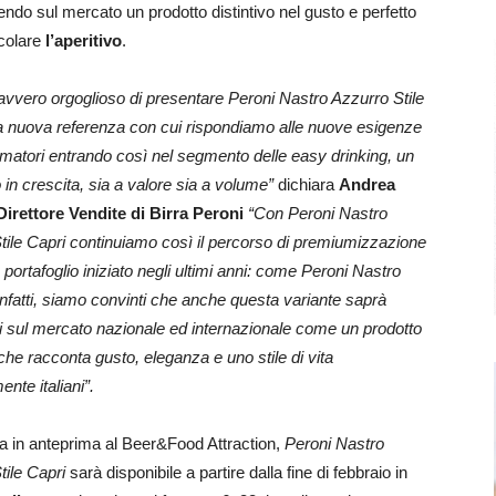
endo sul mercato un prodotto distintivo nel gusto e perfetto
icolare
l’aperitivo
.
vvero orgoglioso di presentare Peroni Nastro Azzurro Stile
a nuova referenza con cui rispondiamo alle nuove esigenze
matori entrando così nel segmento delle easy drinking, un
in crescita, sia a valore sia a volume”
dichiara
Andrea
 Direttore Vendite di Birra Peroni
“Con Peroni Nastro
tile Capri continuiamo così il percorso di premiumizzazione
 portafoglio iniziato negli ultimi anni: come Peroni Nastro
infatti, siamo convinti che anche questa variante saprà
i sul mercato nazionale ed internazionale come un prodotto
 che racconta gusto, eleganza e uno stile di vita
nte italiani”.
a in anteprima al Beer&Food Attraction,
Peroni Nastro
tile Capri
sarà disponibile a partire dalla fine di febbraio in