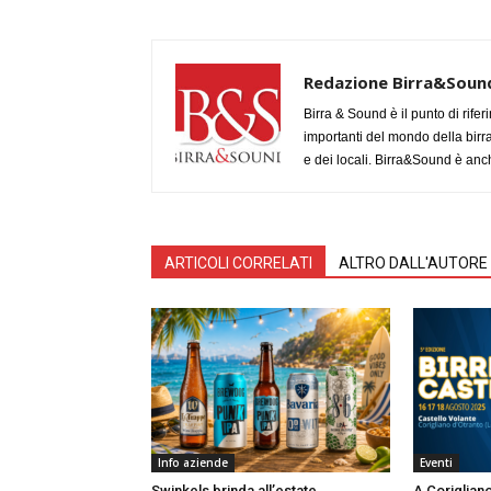
Redazione Birra&Soun
Birra & Sound è il punto di rifer
importanti del mondo della birra, 
e dei locali. Birra&Sound è anch
ARTICOLI CORRELATI
ALTRO DALL'AUTORE
Info aziende
Eventi
Swinkels brinda all’estate
A Corigliano