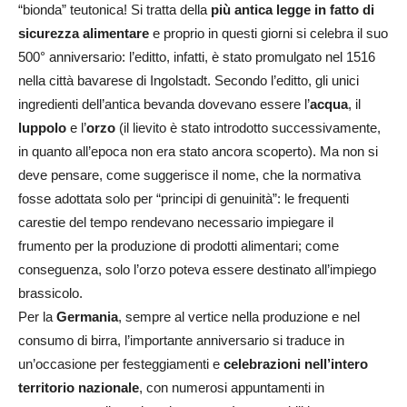
“bionda” teutonica! Si tratta della
più antica legge in fatto di
sicurezza alimentare
e proprio in questi giorni si celebra il suo
500° anniversario: l’editto, infatti, è stato promulgato nel 1516
nella città bavarese di Ingolstadt. Secondo l’editto, gli unici
ingredienti dell’antica bevanda dovevano essere l’
acqua
, il
luppolo
e l’
orzo
(il lievito è stato introdotto successivamente,
in quanto all’epoca non era stato ancora scoperto). Ma non si
deve pensare, come suggerisce il nome, che la normativa
fosse adottata solo per “principi di genuinità”: le frequenti
carestie del tempo rendevano necessario impiegare il
frumento per la produzione di prodotti alimentari; come
conseguenza, solo l’orzo poteva essere destinato all’impiego
brassicolo.
Per la
Germania
, sempre al vertice nella produzione e nel
consumo di birra, l’importante anniversario si traduce in
un’occasione per festeggiamenti e
celebrazioni nell’intero
territorio nazionale
, con numerosi appuntamenti in