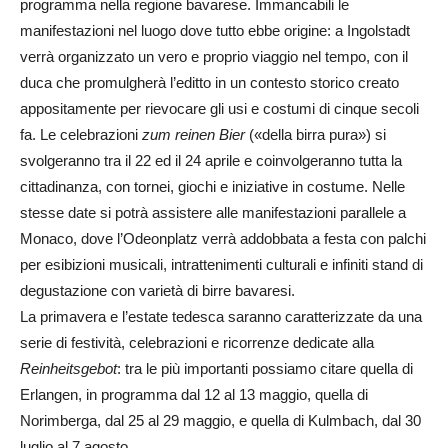
programma nella regione bavarese. Immancabili le
manifestazioni nel luogo dove tutto ebbe origine: a Ingolstadt
verrà organizzato un vero e proprio viaggio nel tempo, con il
duca che promulgherà l’editto in un contesto storico creato
appositamente per rievocare gli usi e costumi di cinque secoli
fa. Le celebrazioni
zum reinen Bier
(«della birra pura») si
svolgeranno tra il 22 ed il 24 aprile e coinvolgeranno tutta la
cittadinanza, con tornei, giochi e iniziative in costume. Nelle
stesse date si potrà assistere alle manifestazioni parallele a
Monaco, dove l’Odeonplatz verrà addobbata a festa con palchi
per esibizioni musicali, intrattenimenti culturali e infiniti stand di
degustazione con varietà di birre bavaresi.
La primavera e l’estate tedesca saranno caratterizzate da una
serie di festività, celebrazioni e ricorrenze dedicate alla
Reinheitsgebot
: tra le più importanti possiamo citare quella di
Erlangen, in programma dal 12 al 13 maggio, quella di
Norimberga, dal 25 al 29 maggio, e quella di Kulmbach, dal 30
luglio al 7 agosto.