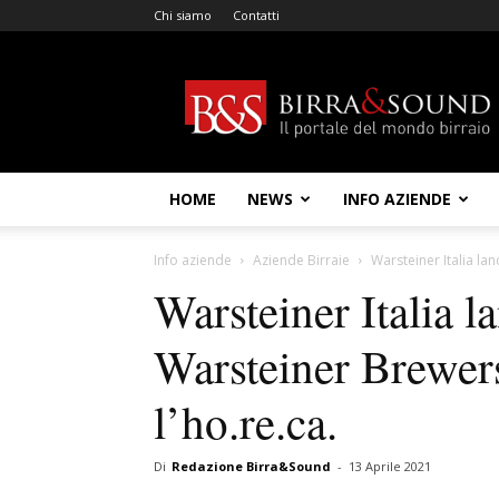
Chi siamo
Contatti
Birra
&
Sound
HOME
NEWS
INFO AZIENDE
Info aziende
Aziende Birraie
Warsteiner Italia la
Warsteiner Italia l
Warsteiner Brewers
l’ho.re.ca.
Di
Redazione Birra&Sound
-
13 Aprile 2021