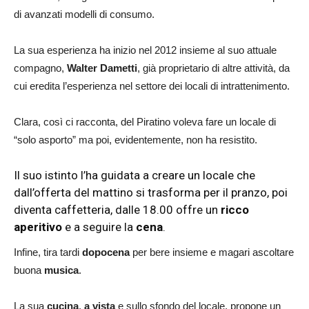
di avanzati modelli di consumo.
La sua esperienza ha inizio nel 2012 insieme al suo attuale
compagno,
Walter Dametti
, già proprietario di altre attività, da
cui eredita l’esperienza nel settore dei locali di intrattenimento.
Clara, così ci racconta, del Piratino voleva fare un locale di
“solo asporto” ma poi, evidentemente, non ha resistito.
Il suo istinto l’ha guidata a creare un locale che
dall’offerta del mattino si trasforma per il pranzo, poi
diventa caffetteria, dalle 18.00 offre un
ricco
aperitivo
e a seguire la
cena
.
Infine, tira tardi
dopocena
per bere insieme e magari ascoltare
buona
musica
.
La sua
cucina
,
a vista
e sullo sfondo del locale, propone un