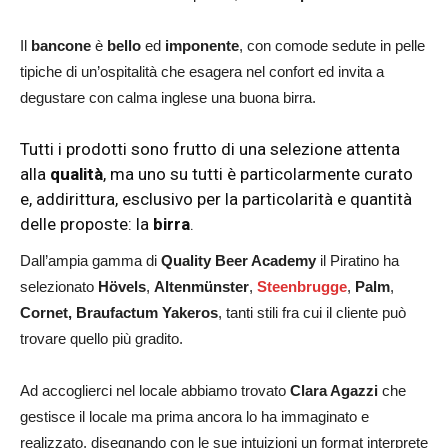
Il
bancone
è
bello
ed
imponente
, con comode sedute in pelle
tipiche di un’ospitalità che esagera nel confort ed invita a
degustare con calma inglese una buona birra.
Tutti i prodotti sono frutto di una selezione attenta
alla
qualità
, ma uno su tutti è particolarmente curato
e, addirittura, esclusivo per la particolarità e quantità
delle proposte: la
birra
.
Dall’ampia gamma di
Quality Beer Academy
il Piratino ha
selezionato
Hövels
,
Altenmünster
,
Steenbrugge
,
Palm
,
Cornet,
Braufactum
Yakeros
, tanti stili fra cui il cliente può
trovare quello più gradito.
Ad accoglierci nel locale abbiamo trovato
Clara Agazzi
che
gestisce il locale ma prima ancora lo ha immaginato e
realizzato, disegnando con le sue intuizioni un format interprete