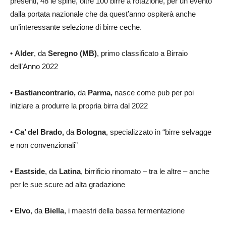
presenti, 48 le spine, oltre 100 birre a rotazione, per un evento
dalla portata nazionale che da quest’anno ospiterà anche
un’interessante selezione di birre ceche.
•
Alder
, da
Seregno (MB)
, primo classificato a Birraio
dell’Anno 2022
•
Bastiancontrario,
da
Parma,
nasce come pub per poi
iniziare a produrre la propria birra dal 2022
•
Ca’ del Brado,
da
Bologna
, specializzato in “birre selvagge
e non convenzionali”
•
Eastside
, da
Latina
, birrificio rinomato – tra le altre – anche
per le sue scure ad alta gradazione
•
Elvo
, da
Biella
, i maestri della bassa fermentazione