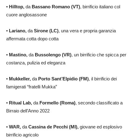
•
Hilltop,
da
Bassano Romano (VT)
, birrificio italiano col
cuore anglosassone
•
Lariano,
da
Sirone
(LC)
, una vera e propria garanzia
affermata cotta dopo cotta
•
Mastino,
da
Bussolengo (VR)
, un birrificio che spicca per
costanza, pulizia ed eleganza
•
Mukkeller,
da
Porto Sant’Elpidio
(FM)
, il birrificio dei
famigerati “fratelli Mukka”
•
Ritual Lab,
da
Formello (Roma)
, secondo classificato a
Birraio dell’Anno 2022
•
WAR,
da
Cassina de Pecchi (MI),
giovane ed esplosivo
birrificio agricolo