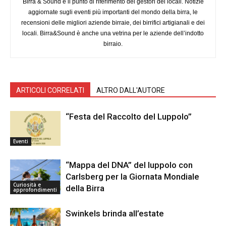
Birra & Sound è il punto di riferimento dei gestori dei locali. Notizie
aggiornate sugli eventi più importanti del mondo della birra, le
recensioni delle migliori aziende birraie, dei birrifici artigianali e dei
locali. Birra&Sound è anche una vetrina per le aziende dell’indotto
birraio.
ARTICOLI CORRELATI
ALTRO DALL'AUTORE
“Festa del Raccolto del Luppolo”
Eventi
“Mappa del DNA” del luppolo con
Carlsberg per la Giornata Mondiale
Curiosità e
della Birra
approfondimenti
Swinkels brinda all’estate