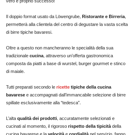
vero e proprio successo!
Il doppio format usato da Löwengrube,
Ristorante e Birreria
,
permetterà alla clientela del centro di degustare la vasta scelta
di birre tipiche bavaresi.
Oltre a questo non mancheranno le specialità della sua
tradizionale
cucina
, attraverso un’offerta gastronomica
composta da piatti a base di wurstel, burger gourmet e stinco
di maiale.
Tutti preparati secondo le
ricette
tipiche della cucina
bavarese
e accompagnati dall’immancabile selezione di birre
spillate esclusivamente alla “tedesca”.
L’alta
qualità dei prodotti
, accuratamente selezionati e
cucinati al momento, il rigoroso
rispetto della tipicità
della
cucina bavarese e la
velocità
e
cordialità
nel servizio, fanno