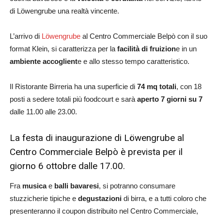
di Löwengrube una realtà vincente.
L’arrivo di
Löwengrube
al Centro Commerciale Belpò con il suo
format Klein, si caratterizza per la
facilità di fruizion
e in un
ambiente accoglient
e e allo stesso tempo caratteristico.
Il Ristorante Birreria ha una superficie di
74 mq totali
, con 18
posti a sedere totali più foodcourt e sarà
aperto 7 giorni su 7
dalle 11.00 alle 23.00.
La festa di inaugurazione di Löwengrube al
Centro Commerciale Belpò è prevista per il
giorno 6 ottobre dalle 17.00.
Fra
musica
e
balli bavaresi
, si potranno consumare
stuzzicherie tipiche e
degustazioni
di birra, e a tutti coloro che
presenteranno il coupon distribuito nel Centro Commerciale,