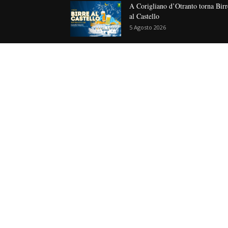
A Corigliano d’Otranto torna Birr
al Castello
5 Agosto 2026
PAULANER WEISSBIER 0,0%
4 Agosto 2026
CHI
Reda
Chi 