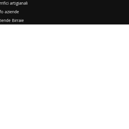
rrifici artigianali
fo aziende
iende Birraie
riosità e approfondimenti
vità e tendenze
ideo
EGUICI