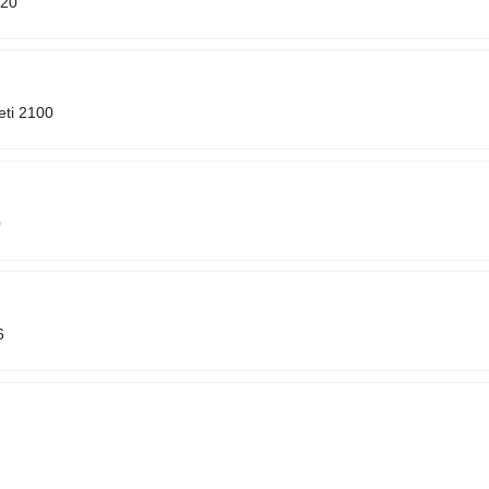
020
eti 2100
0
6