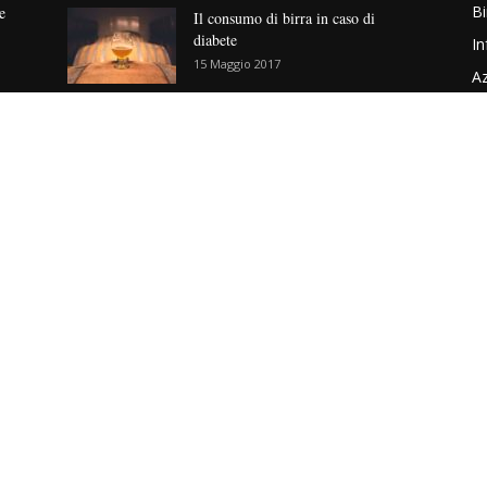
Bi
e
Il consumo di birra in caso di
diabete
In
15 Maggio 2017
Az
Cu
Per orientarsi nel mondo della Birra
No
– Classificazione e stili
6 Luglio 2017
V
 SIAMO
S
zione Birra&Sound - Via G.Donizetti, 49 Perugia
siamo
-
Contatti