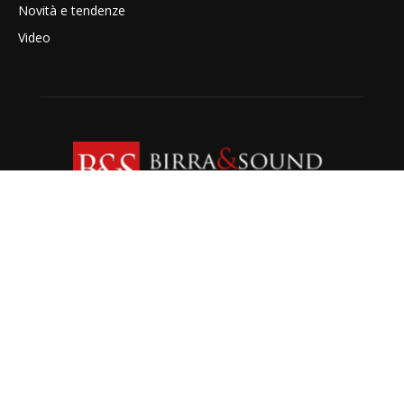
Novità e tendenze
Video
CHI SIAMO
Redazione Birra&Sound - Via G.Donizetti, 49 Perugia
Chi siamo
-
Contatti
SEGUICI