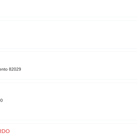
vento 82029
00
RDO