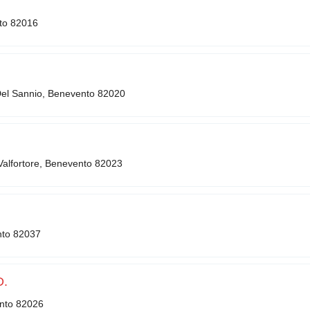
nto 82016
Del Sannio, Benevento 82020
Valfortore, Benevento 82023
nto 82037
D.
nto 82026