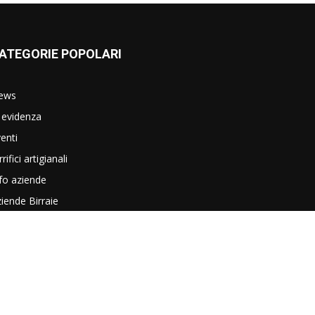
ATEGORIE POPOLARI
ews
 evidenza
enti
rrifici artigianali
fo aziende
iende Birraie
riosità e approfondimenti
vità e tendenze
ideo