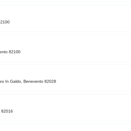
82100
vento 82100
meo In Galdo, Benevento 82028
o 82016