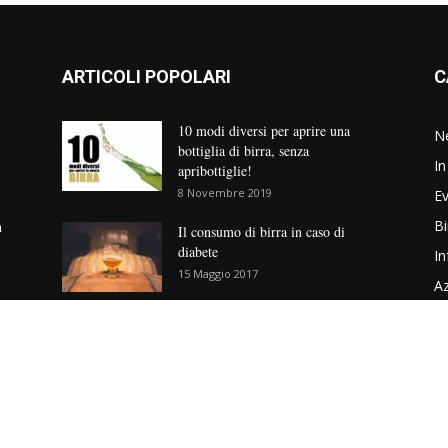
ARTICOLI POPOLARI
C
10 modi diversi per aprire una
N
bottiglia di birra, senza
In
apribottiglie!
8 Novembre 2019
Ev
Bi
n
Il consumo di birra in caso di
diabete
In
15 Maggio 2017
Az
Cu
Per orientarsi nel mondo della Birra
No
– Classificazione e stili
6 Luglio 2017
V