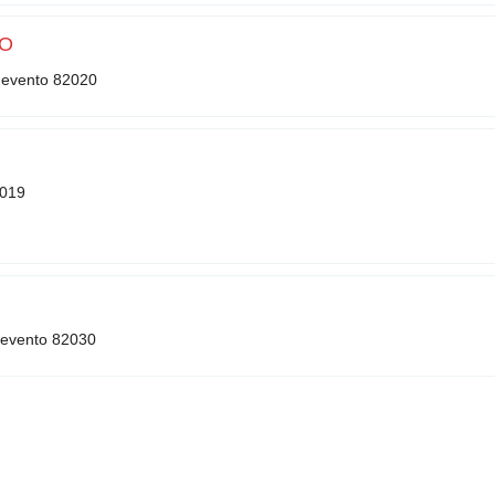
CO
enevento 82020
2019
nevento 82030