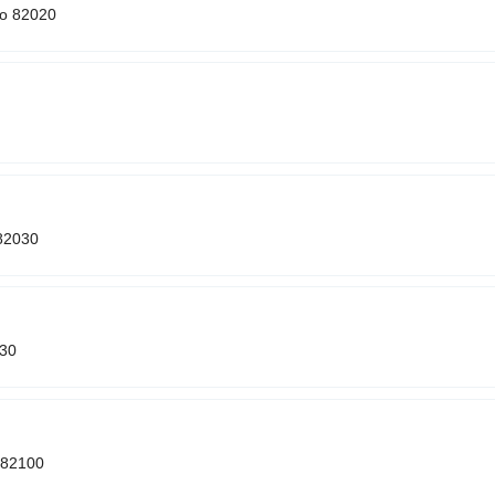
to 82020
 82030
030
o 82100