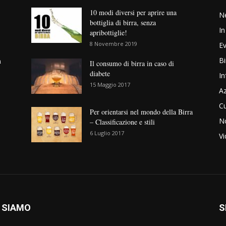
10 modi diversi per aprire una
N
bottiglia di birra, senza
In
apribottiglie!
8 Novembre 2019
Ev
Bi
n
Il consumo di birra in caso di
diabete
In
15 Maggio 2017
Az
Cu
Per orientarsi nel mondo della Birra
No
– Classificazione e stili
6 Luglio 2017
V
 SIAMO
S