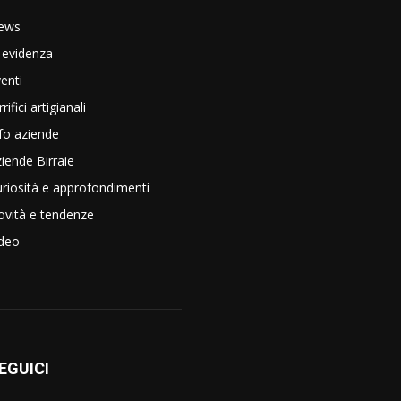
ews
 evidenza
enti
rrifici artigianali
fo aziende
iende Birraie
riosità e approfondimenti
vità e tendenze
ideo
EGUICI