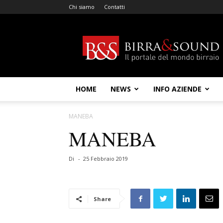
Chi siamo
Contatti
Birra
&
Sound
HOME
NEWS
INFO AZIENDE
MANEBA
MANEBA
Di
-
25 Febbraio 2019
Share