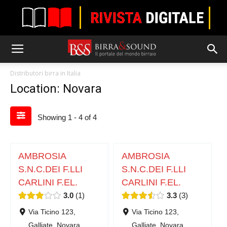
Distributori birra in Italia
Location: Novara
Showing 1 - 4 of 4
AMBROSIA
AMBROSIA
S.N.C.DEI F.LLI
S.N.C.DEI F.LLI
CARLINI F.EL.
CARLINI F.EL.
3.0
1
3.3
3
Via Ticino 123,
Via Ticino 123,
Galliate, Novara
Galliate, Novara