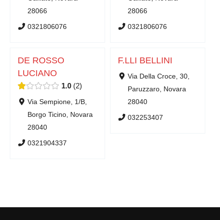
28066
28066
0321806076
0321806076
DE ROSSO
F.LLI BELLINI
LUCIANO
Via Della Croce, 30,
1.0
2
Paruzzaro, Novara
Via Sempione, 1/B,
28040
Borgo Ticino, Novara
032253407
28040
0321904337