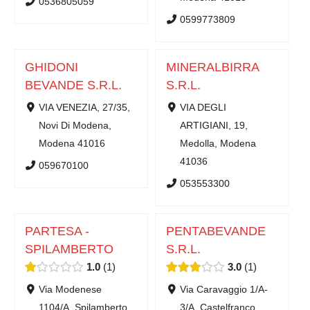
0536805059
0599773809
GHIDONI
MINERALBIRRA
BEVANDE S.R.L.
S.R.L.
VIA VENEZIA, 27/35,
VIA DEGLI
Novi Di Modena,
ARTIGIANI, 19,
Modena 41016
Medolla, Modena
41036
059670100
053553300
PARTESA -
PENTABEVANDE
SPILAMBERTO
S.R.L.
1.0
1
3.0
1
Via Modenese
Via Caravaggio 1/A-
1104/A, Spilamberto,
3/A, Castelfranco