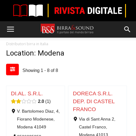
Distributori birra in Italia
Location: Modena
Showing 1 - 8 of 8
DI.AL. S.R.L.
DORECA S.R.L.
DEP. DI CASTEL
2.0
1
FRANCO
V. Bartolomeo Diaz, 4,
Fiorano Modenese,
Via di Sant Anna 2,
Modena 41049
Castel Franco,
Modena 41013