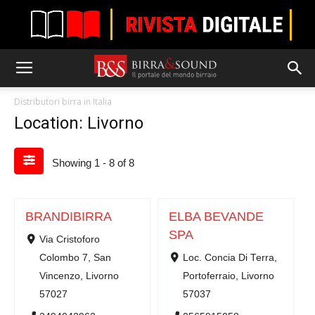
Distributori birra in Italia
Location: Livorno
Showing 1 - 8 of 8
BRANDIBIRRA
ELBA BEVANDE
SPA
Via Cristoforo
Colombo 7, San
Loc. Concia Di Terra,
Vincenzo, Livorno
Portoferraio, Livorno
57027
57037