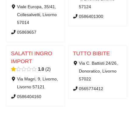
Viale Europa, 35/41,
57124
Collesalvetti, Livorno
0586401300
57014
05869657
SALATTI INGRO
TUTTO BIBITE
IMPORT
Via C. Battisti 24/26,
1.0
2
Donoratico, Livorno
Via Magri, 9, Livorno,
57022
Livorno 57121
0565774412
0586404160