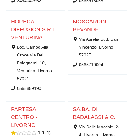
3494042962
0565915058
HORECA
MOSCARDINI
DIFFUSION S.R.L.
BEVANDE
VENTURINA
Via Aurelia Sud, San
Loc. Campo Alla
Vincenzo, Livorno
Croce Via Dei
57027
Falegnami, 10,
0565710004
Venturina, Livorno
57021
0565859190
PARTESA
SA.BA. DI
CENTRO -
BADALASSI & C.
LIVORNO
Via Delle Macchie, 2-
1.0
1
4, Livorno, Livorno