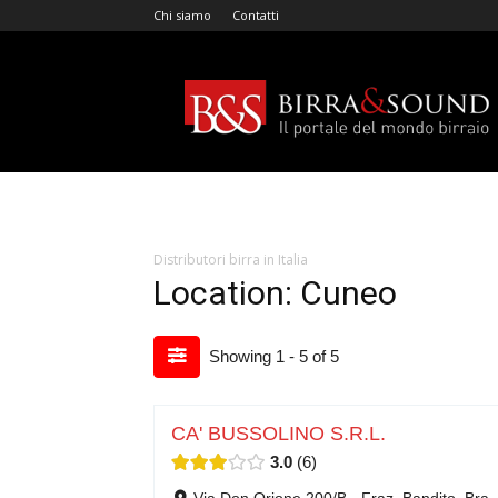
Chi siamo
Contatti
Birra
&
Sound
Distributori birra in Italia
Location: Cuneo
Showing 1 - 5 of 5
CA' BUSSOLINO S.R.L.
3.0
6