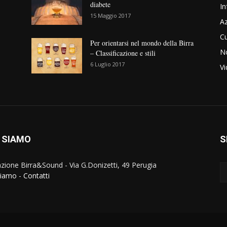
diabete
In
15 Maggio 2017
Az
Cu
Per orientarsi nel mondo della Birra
No
– Classificazione e stili
6 Luglio 2017
V
 SIAMO
S
zione Birra&Sound - Via G.Donizetti, 49 Perugia
siamo
-
Contatti