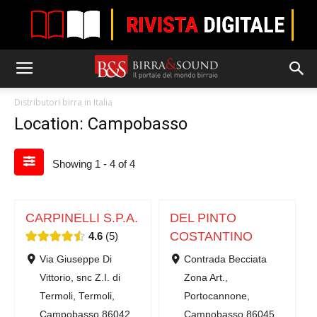
Distributori birra in Italia
Location: Campobasso
Showing 1 - 4 of 4
CARPINELLI S.P.A.
DEL PINTO
COSTANTINO
4.6
5
Via Giuseppe Di
Contrada Becciata
Vittorio, snc Z.I. di
Zona Art.,
Termoli, Termoli,
Portocannone,
Campobasso 86042
Campobasso 86045