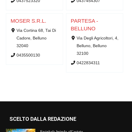
0437523320
0437454307
MOSER S.R.L.
PARTESA -
BELLUNO
Via Cortina 68, Tai Di
Cadore, Belluno
Via Degli Agricoltori, 4,
32040
Belluno, Belluno
32100
0435500130
0422834311
SCELTO DALLA REDAZIONE
Swinkels brinda all’estate