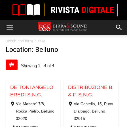
Distributori birra in Italia
Location: Belluno
Showing 1 - 4 of 4
DE TONI ANGELO
DISTRIBUZIONE B.
EREDI S.N.C.
& F. S.N.C.
Via Masare' 7/8,
Via Costella, 15, Puos
Rocca Pietro, Belluno
D'alpago, Belluno
32020
32015