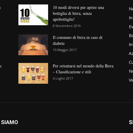
n
10 modi diversi per aprire una
N
bottiglia di birra, senza
In
apribottiglie!
8 Novembre 2019
Ev
Bi
Il consumo di birra in caso di
diabete
In
15 Maggio 2017
Az
Cu
e
Per orientarsi nel mondo della Birra
No
– Classificazione e stili
6 Luglio 2017
V
 SIAMO
S