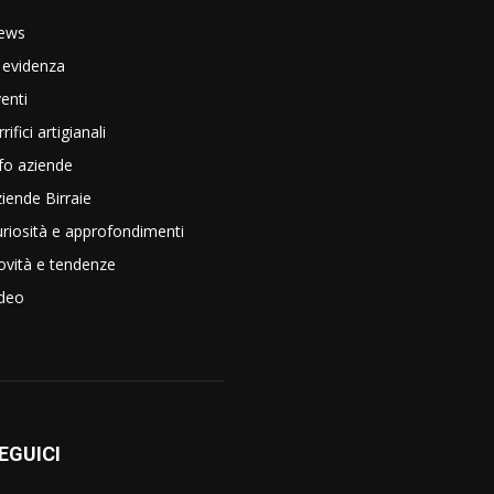
ews
 evidenza
enti
rrifici artigianali
fo aziende
iende Birraie
riosità e approfondimenti
vità e tendenze
ideo
EGUICI