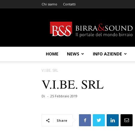
Chi siamo
Contatti
Birra
&
Sound
HOME
NEWS
INFO AZIENDE
V.I.BE. SRL
V.I.BE. SRL
Di
-
25 Febbraio 2019
Share