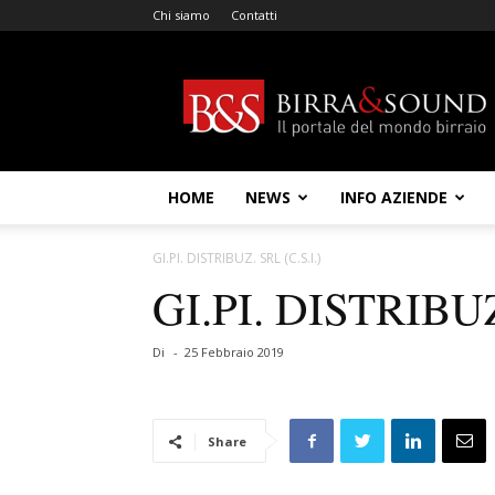
Chi siamo
Contatti
Birra
&
Sound
HOME
NEWS
INFO AZIENDE
GI.PI. DISTRIBUZ. SRL (C.S.I.)
GI.PI. DISTRIBUZ
Di
-
25 Febbraio 2019
Share