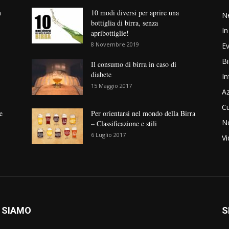
n
10 modi diversi per aprire una
N
bottiglia di birra, senza
In
apribottiglie!
8 Novembre 2019
Ev
Bi
Il consumo di birra in caso di
diabete
In
15 Maggio 2017
Az
Cu
e
Per orientarsi nel mondo della Birra
No
– Classificazione e stili
6 Luglio 2017
V
 SIAMO
S