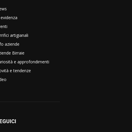
ews
 evidenza
enti
rrifici artigianali
fo aziende
iende Birraie
riosità e approfondimenti
vità e tendenze
ideo
EGUICI