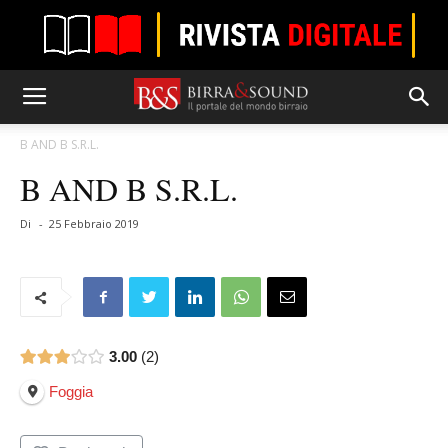
B AND B S.R.L.
B AND B S.R.L.
Di
-
25 Febbraio 2019
3.00
2
Foggia