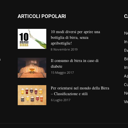
ARTICOLI POPOLARI
C
10 modi diversi per aprire una
N
bottiglia di birra, senza
In
apribottiglie!
8 Novembre 2019
Ev
Bi
n
Il consumo di birra in caso di
diabete
In
15 Maggio 2017
Az
Cu
Per orientarsi nel mondo della Birra
No
– Classificazione e stili
6 Luglio 2017
V