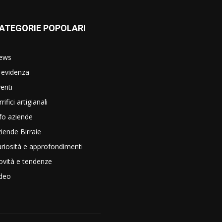
ATEGORIE POPOLARI
ews
 evidenza
enti
rrifici artigianali
fo aziende
iende Birraie
riosità e approfondimenti
vità e tendenze
ideo