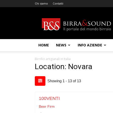
Chi siamo
Contatti
Birra
&
Sound
HOME
NEWS
INFO AZIENDE
Birrifici artigianali in Italia
Location: Novara
Showing 1 - 13 of 13
100VENTI
Beer Firm