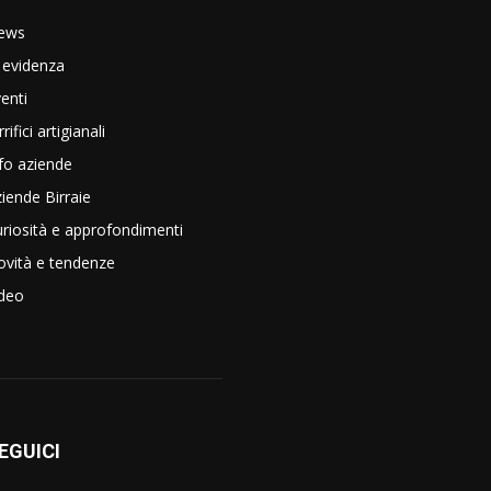
ews
 evidenza
enti
rrifici artigianali
fo aziende
iende Birraie
riosità e approfondimenti
vità e tendenze
ideo
EGUICI