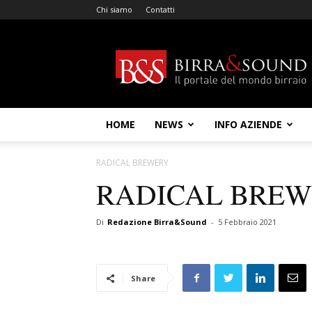
Chi siamo
Contatti
Birra
&
Sound
HOME
NEWS
INFO AZIENDE
RADICAL BREWERY
RADICAL BRE
Di
Redazione Birra&Sound
-
5 Febbraio 2021
Share