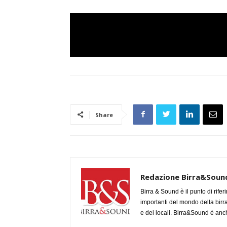
Share
Redazione Birra&Soun
Birra & Sound è il punto di rifer
importanti del mondo della birra, 
e dei locali. Birra&Sound è anch