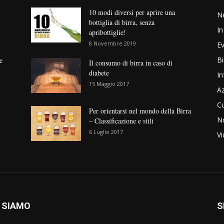
10 modi diversi per aprire una
N
bottiglia di birra, senza
In
apribottiglie!
8 Novembre 2019
Ev
Bi
e
Il consumo di birra in caso di
diabete
In
15 Maggio 2017
Az
Cu
Per orientarsi nel mondo della Birra
No
– Classificazione e stili
6 Luglio 2017
V
 SIAMO
S